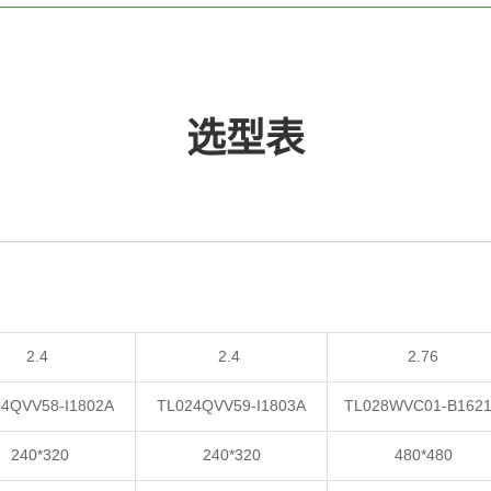
选型表
2.4
2.4
2.76
4QVV58-I1802A
TL024QVV59-I1803A
TL028WVC01-B162
240*320
240*320
480*480