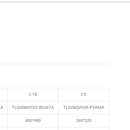
2.76
2.8
1A
TL028WVC02-B1647A
TL028QVV49-P1804A
480*480
240*320