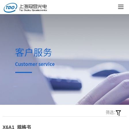
筛选：
X6A1_规格书