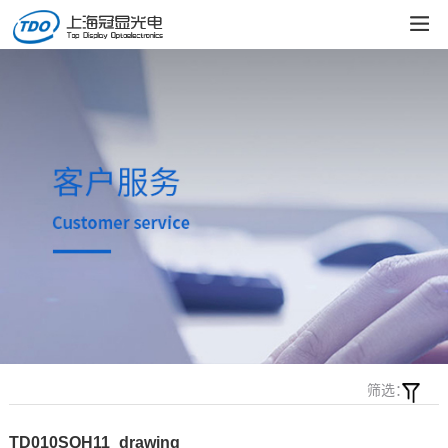
筛选：
TD010SQH11_drawing