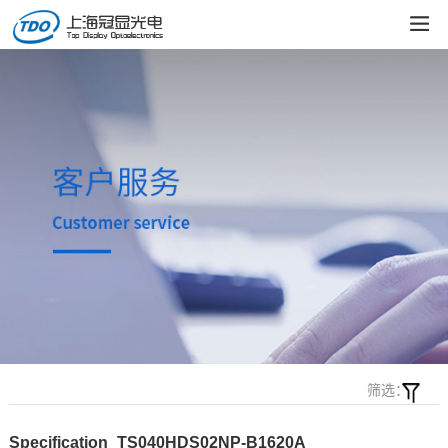
筛选：
Specification_TS040HDS02NP-B1620A